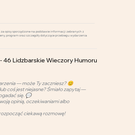
za opisy sporządzone na podstawie informacji zebranych z
ceny, program oraz szczegóły dotyczące przebiegu wydarzenia
 46 Lidzbarskie Wieczory Humoru
arzenia — może Ty zaczniesz? 😊
lub coś jest niejasne? Śmiało zapytaj —
ogadać się. 💬
woją opinią, oczekiwaniami albo
rozpocząć ciekawą rozmowę!