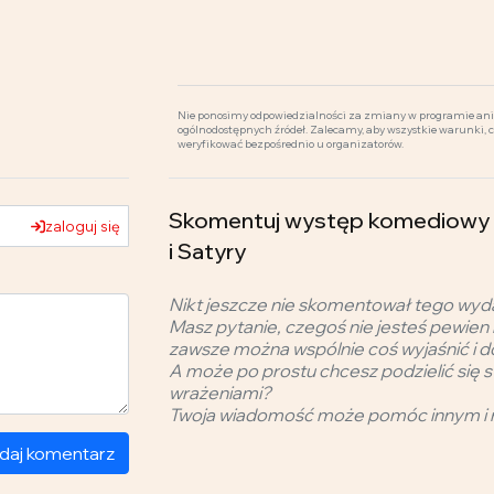
Nie ponosimy odpowiedzialności za zmiany w programie ani 
ogólnodostępnych źródeł. Zalecamy, aby wszystkie warunki, 
weryfikować bezpośrednio u organizatorów.
Skomentuj występ komediowy -
zaloguj się
i Satyry
Nikt jeszcze nie skomentował tego wyd
Masz pytanie, czegoś nie jesteś pewien 
zawsze można wspólnie coś wyjaśnić i d
A może po prostu chcesz podzielić się s
wrażeniami?
Twoja wiadomość może pomóc innym i 
daj komentarz