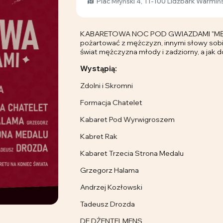
Plac Młyński 4, 11-100 Lidzbark Warmińs
KABARETOWA NOC POD GWIAZDAMI "MĘSK
pożartować z mężczyzn, innymi słowy sobi
świat mężczyzna młody i zadziorny, a jak d
Wystąpią:
Zdolni i Skromni
Formacja Chatelet
Kabaret Pod Wyrwigroszem
Kabret Rak
Kabaret Trzecia Strona Medalu
Grzegorz Halama
Andrzej Kozłowski
Tadeusz Drozda
DE DŻENTELMENS