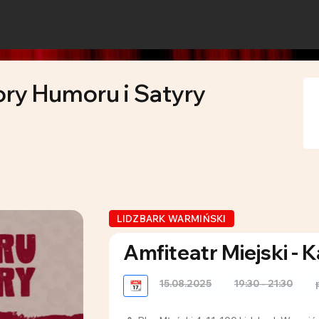
ory Humoru i Satyry
LIDZBARK WARMIŃSKI
Amfiteatr Miejski - 
15.08.2025
19:30 - 21:30
📆