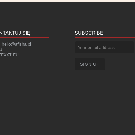
NTAKTUJ SIĘ
SUBSCRIBE
:
hello@afisha.pl
d
EXXT EU