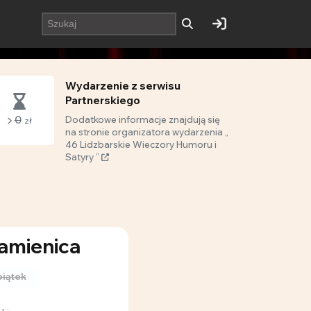
Wydarzenie z serwisu
Partnerskiego
0
Dodatkowe informacje znajdują się
zł
na stronie organizatora wydarzenia „
46 Lidzbarskie Wieczory Humoru i
Satyry ”
Kamienica
piątek