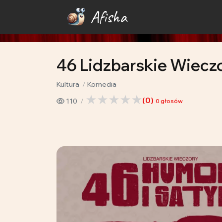
Afisha
46 Lidzbarskie Wiecz
Kultura
Komedia
(
0
)
110
0
głosów