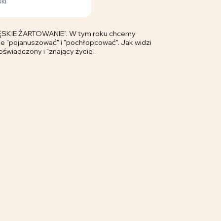
ki
IE ŻARTOWANIE". W tym roku chcemy
e "pojanuszować" i "pochłopcować". Jak widzi
oświadczony i "znający życie".