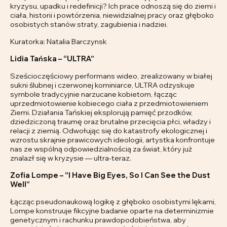
kryzysu, upadku i redefinicji? Ich prace odnoszą się do ziemi i
ciała, historii i powtórzenia, niewidzialnej pracy oraz głęboko
osobistych stanów straty, zagubienia i nadziei.
Kuratorka: Natalia Barczynsk
Lidia Tańska – “ULTRA”
Sześcioczęściowy performans wideo, zrealizowany w białej
sukni ślubnej i czerwonej kominiarce, ULTRA odzyskuje
symbole tradycyjnie narzucane kobietom, łącząc
uprzedmiotowienie kobiecego ciała z przedmiotowieniem
Ziemi. Działania Tańskiej eksplorują pamięć przodków,
dziedziczoną traumę oraz brutalne przecięcia płci, władzy i
relacji z ziemią. Odwołując się do katastrofy ekologicznej i
wzrostu skrajnie prawicowych ideologii, artystka konfrontuje
nas ze wspólną odpowiedzialnością za świat, który już
znalazł się w kryzysie — ultra-teraz.
Zofia Lompe – “I Have Big Eyes, So I Can See the Dust
Well”
Łącząc pseudonaukową logikę z głęboko osobistymi lękami,
Lompe konstruuje fikcyjne badanie oparte na determinizmie
genetycznym i rachunku prawdopodobieństwa, aby