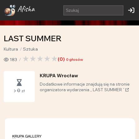
Afisha
LAST SUMMER
Kultura
Sztuka
(
0
)
183
0
głosów
KRUPA Wrocław
Dodatkowe informacje znajdują się na stronie
0
organizatora wydarzenia „ LAST SUMMER ”
zł