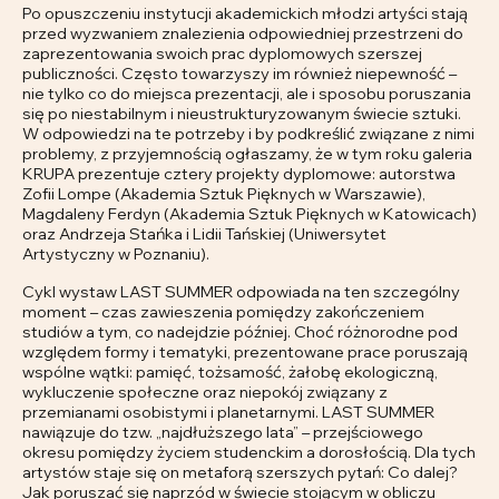
Po opuszczeniu instytucji akademickich młodzi artyści stają
przed wyzwaniem znalezienia odpowiedniej przestrzeni do
zaprezentowania swoich prac dyplomowych szerszej
publiczności. Często towarzyszy im również niepewność –
nie tylko co do miejsca prezentacji, ale i sposobu poruszania
się po niestabilnym i nieustrukturyzowanym świecie sztuki.
W odpowiedzi na te potrzeby i by podkreślić związane z nimi
problemy, z przyjemnością ogłaszamy, że w tym roku galeria
KRUPA prezentuje cztery projekty dyplomowe: autorstwa
Zofii Lompe (Akademia Sztuk Pięknych w Warszawie),
Magdaleny Ferdyn (Akademia Sztuk Pięknych w Katowicach)
oraz Andrzeja Stańka i Lidii Tańskiej (Uniwersytet
Artystyczny w Poznaniu).
Cykl wystaw LAST SUMMER odpowiada na ten szczególny
moment – czas zawieszenia pomiędzy zakończeniem
studiów a tym, co nadejdzie później. Choć różnorodne pod
względem formy i tematyki, prezentowane prace poruszają
wspólne wątki: pamięć, tożsamość, żałobę ekologiczną,
wykluczenie społeczne oraz niepokój związany z
przemianami osobistymi i planetarnymi. LAST SUMMER
nawiązuje do tzw. „najdłuższego lata” – przejściowego
okresu pomiędzy życiem studenckim a dorosłością. Dla tych
artystów staje się on metaforą szerszych pytań: Co dalej?
Jak poruszać się naprzód w świecie stojącym w obliczu