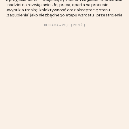
i nadziei na rozwiązanie. Jej praca, oparta na procesie,
uwypukla troskę, kolektywność oraz akceptację stanu
„zagubienia” jako niezbędnego etapu wzrostu i przestrojenia
REKLAMA – WIĘCEJ PONIŻEJ