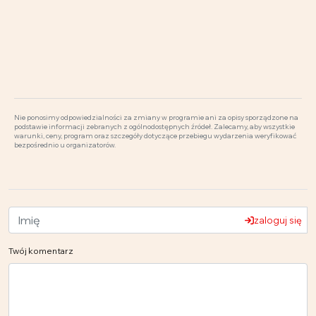
Nie ponosimy odpowiedzialności za zmiany w programie ani za opisy sporządzone na
podstawie informacji zebranych z ogólnodostępnych źródeł. Zalecamy, aby wszystkie
warunki, ceny, program oraz szczegóły dotyczące przebiegu wydarzenia weryfikować
bezpośrednio u organizatorów.
zaloguj się
Twój komentarz