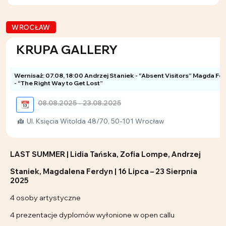
WROCŁAW
KRUPA GALLERY
Wernisaż: 07.08, 18:00 Andrzej Staniek - “Absent Visitors” Magda Fe
- “The Right Way to Get Lost”
08.08.2025 - 23.08.2025
📆
Ul. Księcia Witolda 48/70, 50-101 Wrocław
LAST SUMMER | Lidia Tańska, Zofia Lompe, Andrzej
Staniek, Magdalena Ferdyn | 16 Lipca – 23 Sierpnia
2025
4 osoby artystyczne
4 prezentacje dyplomów wyłonione w open callu