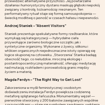
przewidzieć alternatywne przyszłości. Jej powtarzalne
działania i humorystyczny dystans maskują głęboki niepokój
związany z kontrolą, tożsamością i nieznanym. Ten
performatywny rytuał staje się formą samouspokojenia —
świecką modlitwą o jasność w czasach hałasu i niepewności.
Andrzej Staniek – “Absent Visitors”
Staniek prezentuje spekulatywne formy rzeźbiarskie, które
wymykają się kategoryzacji — hybrydalne ciała
przywołujące zarówno biologiczne szczątki, jak i
syntetyczne organizmy. Wykonane z żywicy, silikonu i
włókien organicznych niejednoznaczne istoty opierają się
logice skupionej na człowieku. „Stworzenia” Stanka badają
obecność tego, co nieludzkie, mroczną ekologię i
postantropocentryczną materialność, oferując medytację
nad mutacją, rozkładem i porowatością granic między
życiem a materią.
Magda Ferdyn – “The Right Way to Get Lost”
Zakorzeniona w myśli feministycznej i osobistym
doświadczeniu instalacja Ferdyn powiększa codzienną
metaforę splątanego łańcuszka. Monumentalny węzeł —
pierwotnie stworzony z 200 balonów zawiązanych wspólnie
z przyjaciółkami — staje się symbolem zagubienia, uwikłania