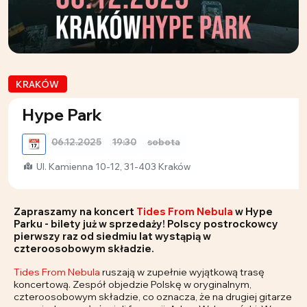
KRAKÓW
Hype Park
06.12.2025
19:30
sobota
📆
Ul. Kamienna 10-12, 31-403 Kraków
Zapraszamy na koncert
Tides From Nebula
w Hype
Parku - bilety już w sprzedaży! Polscy postrockowcy
pierwszy raz od siedmiu lat wystąpią w
czteroosobowym składzie.
Tides From Nebula
ruszają w zupełnie wyjątkową trasę
koncertową. Zespół objedzie Polskę w oryginalnym,
czteroosobowym składzie, co oznacza, że na drugiej gitarze