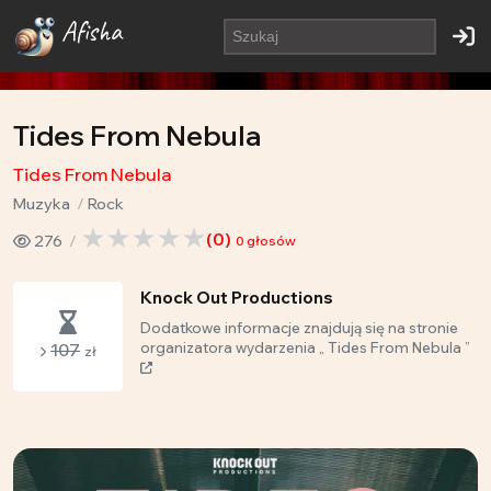
Afisha
Tides From Nebula
Tides From Nebula
Muzyka
Rock
(
0
)
276
0
głosów
Knock Out Productions
Dodatkowe informacje znajdują się na stronie
107
organizatora wydarzenia „ Tides From Nebula ”
zł