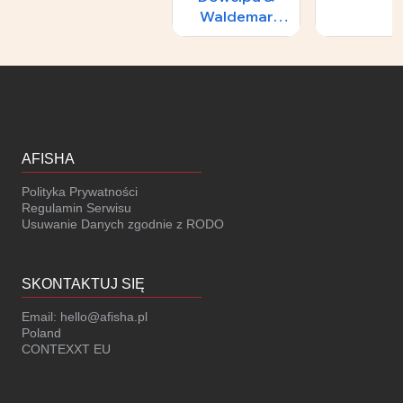
Waldemar
Malicki -
FILMOWY
ŚWIAT
AFISHA
Polityka Prywatności
Regulamin Serwisu
Usuwanie Danych zgodnie z RODO
SKONTAKTUJ SIĘ
Email:
hello@afisha.pl
Poland
CONTEXXT EU