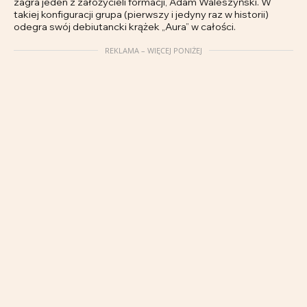
zagra jeden z założycieli formacji, Adam Waleszyński. W
takiej konfiguracji grupa (pierwszy i jedyny raz w historii)
odegra swój debiutancki krążek „Aura” w całości.
REKLAMA – WIĘCEJ PONIŻEJ