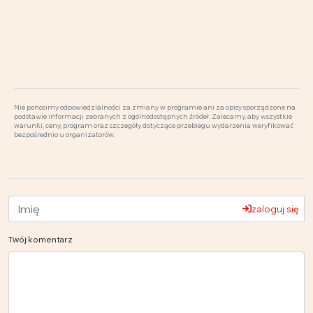
Nie ponosimy odpowiedzialności za zmiany w programie ani za opisy sporządzone na
podstawie informacji zebranych z ogólnodostępnych źródeł. Zalecamy, aby wszystkie
warunki, ceny, program oraz szczegóły dotyczące przebiegu wydarzenia weryfikować
bezpośrednio u organizatorów.
zaloguj się
Twój komentarz