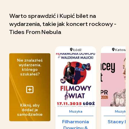
Warto sprawdzić i Kupić bilet na
wydarzenia, takie jak koncert rockowy -
Tides From Nebula
Łódź
Katowic
Nie znalazłeś
wydarzenia,
którego
szukałeś?
Kliknij, aby
dodać je
Muzyka
Muzyka
samodzielnie
Filharmonia
Stacey K
Dowcipu &