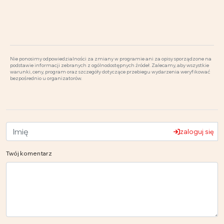
Nie ponosimy odpowiedzialności za zmiany w programie ani za opisy sporządzone na
podstawie informacji zebranych z ogólnodostępnych źródeł. Zalecamy, aby wszystkie
warunki, ceny, program oraz szczegóły dotyczące przebiegu wydarzenia weryfikować
bezpośrednio u organizatorów.
zaloguj się
Twój komentarz