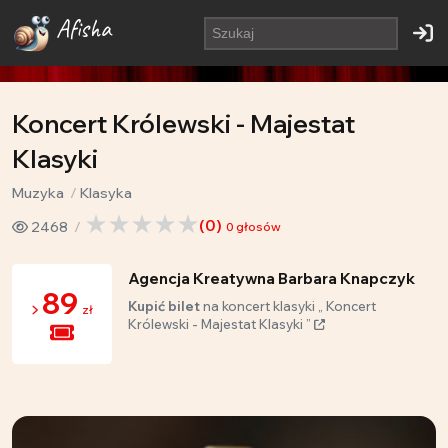
Afisha
Koncert Królewski - Majestat
Klasyki
Muzyka
Klasyka
(
0
)
2468
0
głosów
Agencja Kreatywna Barbara Knapczyk
89
Kupić bilet
na koncert klasyki „ Koncert
zł
Królewski - Majestat Klasyki ”