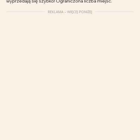
wyprzedają się szybko! Ograniczona liczba miejsc.
REKLAMA – WIĘCEJ PONIŻEJ