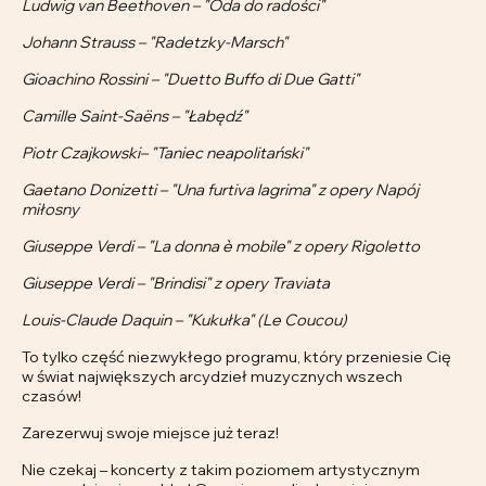
Ludwig van Beethoven – "Oda do radości"
Johann Strauss – "Radetzky-Marsch"
Gioachino Rossini – "Duetto Buffo di Due Gatti"
Camille Saint-Saëns – "Łabędź"
Piotr Czajkowski– "Taniec neapolitański"
Gaetano Donizetti – "Una furtiva lagrima" z opery Napój
miłosny
Giuseppe Verdi – "La donna è mobile" z opery Rigoletto
Giuseppe Verdi – "Brindisi" z opery Traviata
Louis-Claude Daquin – "Kukułka" (Le Coucou)
To tylko część niezwykłego programu, który przeniesie Cię
w świat największych arcydzieł muzycznych wszech
czasów!
Zarezerwuj swoje miejsce już teraz!
Nie czekaj – koncerty z takim poziomem artystycznym