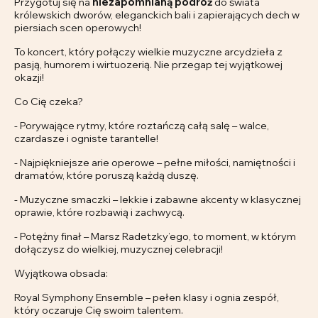
Przygotuj się na
niezapomnianą podróż
do świata
królewskich dworów, eleganckich bali i zapierających dech w
piersiach scen operowych!
To koncert, który połączy wielkie muzyczne arcydzieła z
pasją, humorem i wirtuozerią. Nie przegap tej wyjątkowej
okazji!
Co Cię czeka?
- Porywające rytmy, które roztańczą całą salę – walce,
czardasze i ogniste tarantelle!
- Najpiękniejsze arie operowe – pełne miłości, namiętności i
dramatów, które poruszą każdą duszę.
- Muzyczne smaczki – lekkie i zabawne akcenty w klasycznej
oprawie, które rozbawią i zachwycą.
- Potężny finał – Marsz Radetzky’ego, to moment, w którym
dołączysz do wielkiej, muzycznej celebracji!
Wyjątkowa obsada:
Royal Symphony Ensemble – pełen klasy i ognia zespół,
który oczaruje Cię swoim talentem.