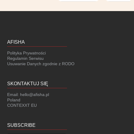
numerowane i
nienumerowane
AFISHA
Polityka Prywatności
Regulamin Serwisu
Usuwanie Danych zgodnie z RODO
SKONTAKTUJ SIĘ
Email:
hello@afisha.pl
Poland
CONTEXXT EU
SUBSCRIBE