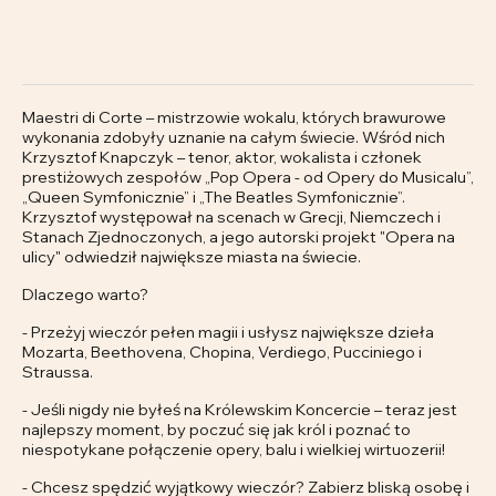
Maestri di Corte – mistrzowie wokalu, których brawurowe
wykonania zdobyły uznanie na całym świecie. Wśród nich
Krzysztof Knapczyk – tenor, aktor, wokalista i członek
prestiżowych zespołów „Pop Opera - od Opery do Musicalu”,
„Queen Symfonicznie” i „The Beatles Symfonicznie”.
Krzysztof występował na scenach w Grecji, Niemczech i
Stanach Zjednoczonych, a jego autorski projekt "Opera na
ulicy" odwiedził największe miasta na świecie.
Dlaczego warto?
- Przeżyj wieczór pełen magii i usłysz największe dzieła
Mozarta, Beethovena, Chopina, Verdiego, Pucciniego i
Straussa.
- Jeśli nigdy nie byłeś na Królewskim Koncercie – teraz jest
najlepszy moment, by poczuć się jak król i poznać to
niespotykane połączenie opery, balu i wielkiej wirtuozerii!
- Chcesz spędzić wyjątkowy wieczór? Zabierz bliską osobę i