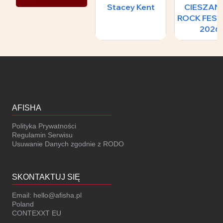
Stacey Kent
CIESZA
ROCK FEST
2026
AFISHA
Polityka Prywatności
Regulamin Serwisu
Usuwanie Danych zgodnie z RODO
SKONTAKTUJ SIĘ
Email:
hello@afisha.pl
Poland
CONTEXXT EU