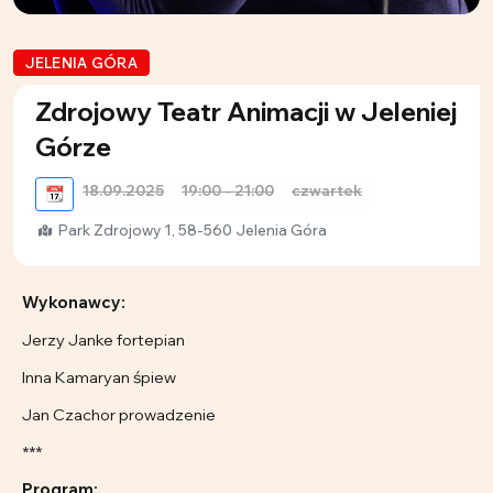
JELENIA GÓRA
Zdrojowy Teatr Animacji w Jeleniej
Górze
18.09.2025
19:00 - 21:00
czwartek
📆
Park Zdrojowy 1, 58-560 Jelenia Góra
Wykonawcy:
Jerzy Janke fortepian
Inna Kamaryan śpiew
Jan Czachor prowadzenie
***
Program: