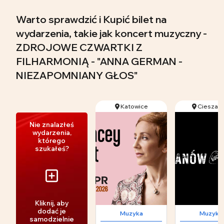
Warto sprawdzić i Kupić bilet na
wydarzenia, takie jak koncert muzyczny -
ZDROJOWE CZWARTKI Z
FILHARMONIĄ - "ANNA GERMAN -
NIEZAPOMNIANY GŁOS"
Katowice
Cieszan
Nie znalazłeś
wydarzenia,
którego
szukałeś?
Kliknij, aby
dodać je
Muzyka
Muzyka
samodzielnie