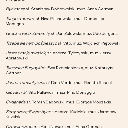
Być może
sł. Stanisław Dobrowolski, muz. Anna German
Tango d’amore
sł. Nina Pilichowska, muz. Domenico
Modugno
Greckie wino, Zorba, Ty
sł. Jan Zalewski, muz. Udo Jürgens
Trzeba się nam pośpieszyć
sł. Vito, muz. Wojciech Piętowski
Jesteś moją miłością
sł. Andrzej Tylczyński, muz. Jerzy
Abratowski
Tańczące Eurydyki
sł. Ewa Rzemieniecka, muz. Katarzyna
Gärtner
Jesteś romantyczna sł.
Dino Verde, muz. Renato Rascel
Giovanni sł.
Vito Pallavicini, muz. Pino Donaggio
Cyganeria
sł. Roman Sadowski, muz. Giorgos Mouzakis
Żeby szczęśliwym być
sł. Andrzej Kudelski, muz. Jarosław
Kukulski
Człowieczy los
sł. Alina Nowak, muz. Anna German