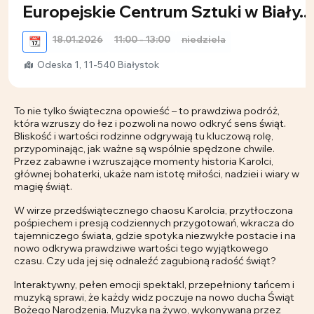
Europejskie Centrum Sztuki w Biały...
18.01.2026
11:00 - 13:00
niedziela
📆
Odeska 1, 11-540 Białystok
To nie tylko świąteczna opowieść – to prawdziwa podróż,
która wzruszy do łez i pozwoli na nowo odkryć sens świąt.
Bliskość i wartości rodzinne odgrywają tu kluczową rolę,
przypominając, jak ważne są wspólnie spędzone chwile.
Przez zabawne i wzruszające momenty historia Karolci,
głównej bohaterki, ukaże nam istotę miłości, nadziei i wiary w
magię świąt.
W wirze przedświątecznego chaosu Karolcia, przytłoczona
pośpiechem i presją codziennych przygotowań, wkracza do
tajemniczego świata, gdzie spotyka niezwykłe postacie i na
nowo odkrywa prawdziwe wartości tego wyjątkowego
czasu. Czy uda jej się odnaleźć zagubioną radość świąt?
Interaktywny, pełen emocji spektakl, przepełniony tańcem i
muzyką sprawi, że każdy widz poczuje na nowo ducha Świąt
Bożego Narodzenia. Muzyka na żywo, wykonywana przez