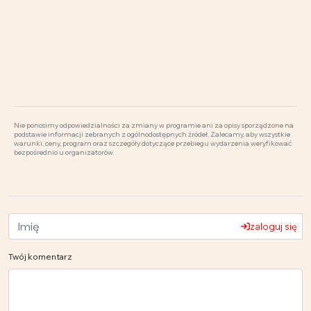
Nie ponosimy odpowiedzialności za zmiany w programie ani za opisy sporządzone na
podstawie informacji zebranych z ogólnodostępnych źródeł. Zalecamy, aby wszystkie
warunki, ceny, program oraz szczegóły dotyczące przebiegu wydarzenia weryfikować
bezpośrednio u organizatorów.
zaloguj się
Twój komentarz