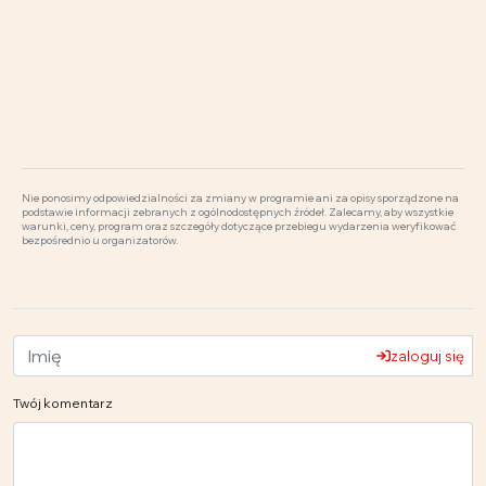
Nie ponosimy odpowiedzialności za zmiany w programie ani za opisy sporządzone na
podstawie informacji zebranych z ogólnodostępnych źródeł. Zalecamy, aby wszystkie
warunki, ceny, program oraz szczegóły dotyczące przebiegu wydarzenia weryfikować
bezpośrednio u organizatorów.
zaloguj się
Twój komentarz