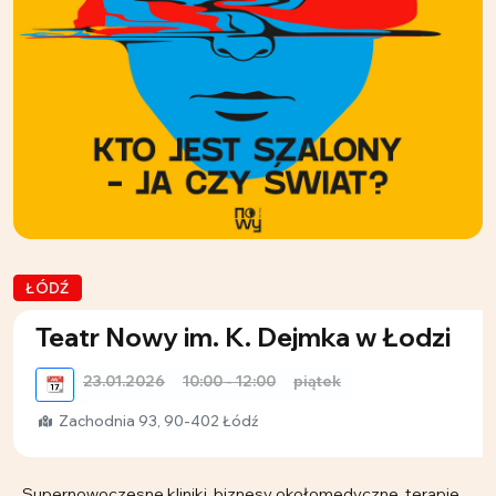
ŁÓDŹ
Teatr Nowy im. K. Dejmka w Łodzi
23.01.2026
10:00 - 12:00
piątek
📆
Zachodnia 93, 90-402 Łódź
Supernowoczesne kliniki, biznesy okołomedyczne, terapie