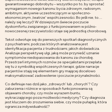
gwarantowanego dobrobytu – wszystko po to, by sprostać
wymaganiom nowego kanonu: bycia zdrowym, radosnym,
ambitnym, aktywnie uczestniczącym w społeczno-
ekonomicznym „teatrze” współczesności. Bo jeśli nie, to…
należy się leczyć! W dzisiejszym świecie poczucie
dyskomfortu związanego z funkcjonowaniem w późno-
nowoczesnej rzeczywistości staje się jednostką chorobową.
Tekst odwołuje się do pierwszych spotkań diagnostycznych
z psychiatrami, podczas których analizowana jest
identyfikacja pacjenta z trudnościami, jakich doświadcza.
Analizuje perspektywę ulgi, jaką może przynieść uznanie
symptomów niedopasowania do kanonu za chorobę.
Przestrzeń intymnych rozmów ze specjalistami przeplata
się tu z symboliką współczesnych terapii, gdzie narracje
pacjentów stają się elementem gry mającej docelowo
maksymalizować zadowolenie i poczucie przynależności.
Co definiuje nas dziś jako „zdrowych” lub „chorych”? Czy
zaburzenia i różnice w sposobach funkcjonowania są
objawami choroby, czy może wyrazem buntu,
wykraczającego poza możliwości medycyny? Czy diagnoza
jest kluczem do zrozumienia siebie, czy może pułapką, która
ogranicza indywidualność?