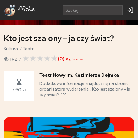
Afisha
Kto jest szalony – ja czy świat?
Kultura
Teatr
(
0
)
192
0
głosów
Teatr Nowy im. Kazimierza Dejmka
Dodatkowe informacje znajdują się na stronie
50
organizatora wydarzenia „ Kto jest szalony – ja
zł
czy świat? ”