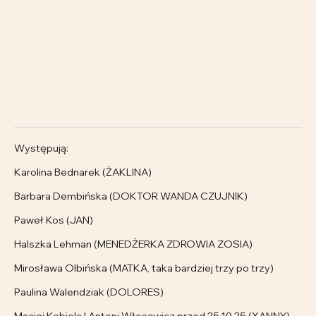
Występują:
Karolina Bednarek (ŻAKLINA)
Barbara Dembińska (DOKTOR WANDA CZUJNIK)
Paweł Kos (JAN)
Halszka Lehman (MENEDŻERKA ZDROWIA ZOSIA)
Mirosława Olbińska (MATKA, taka bardziej trzy po trzy)
Paulina Walendziak (DOLORES)
Maciej Kobiela | Antoni Włosowicz przed 25.10.25 (XANNY)