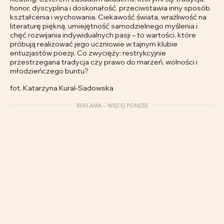
honor, dyscyplina i doskonałość, przeciwstawia inny sposób
kształcenia i wychowania. Ciekawość świata, wrażliwość na
literaturę piękną, umiejętność samodzielnego myślenia i
chęć rozwijania indywidualnych pasji – to wartości, które
próbują realizować jego uczniowie w tajnym klubie
entuzjastów poezji. Co zwycięży: restrykcyjnie
przestrzegana tradycja czy prawo do marzeń, wolności i
młodzieńczego buntu?
fot. Katarzyna Kural-Sadowska
REKLAMA – WIĘCEJ PONIŻEJ