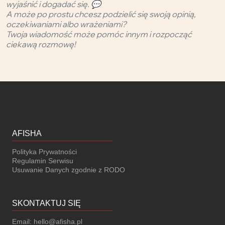
wyjaśnić i dogadać się. 💬
A może po prostu chcesz podzielić się swoją opinią,
oczekiwaniami albo wrażeniami?
Twoja wiadomość może pomóc innym i rozpocząć
ciekawą rozmowę!
AFISHA
Polityka Prywatności
Regulamin Serwisu
Usuwanie Danych zgodnie z RODO
SKONTAKTUJ SIĘ
Email:
hello@afisha.pl