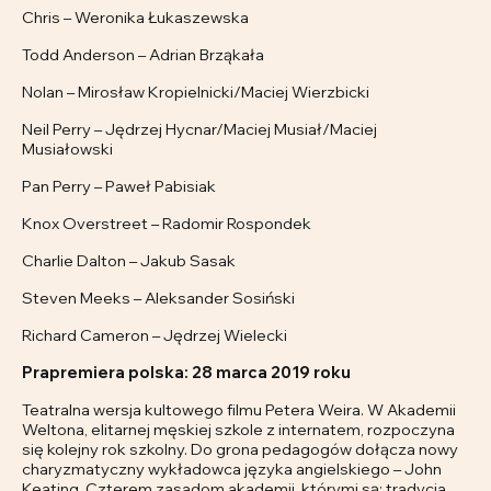
Chris – Weronika Łukaszewska
Todd Anderson – Adrian Brząkała
Nolan – Mirosław Kropielnicki/Maciej Wierzbicki
Neil Perry – Jędrzej Hycnar/Maciej Musiał/Maciej
Musiałowski
Pan Perry – Paweł Pabisiak
Knox Overstreet – Radomir Rospondek
Charlie Dalton – Jakub Sasak
Steven Meeks – Aleksander Sosiński
Richard Cameron – Jędrzej Wielecki
Prapremiera polska: 28 marca 2019 roku
Teatralna wersja kultowego filmu Petera Weira. W Akademii
Weltona, elitarnej męskiej szkole z internatem, rozpoczyna
się kolejny rok szkolny. Do grona pedagogów dołącza nowy
charyzmatyczny wykładowca języka angielskiego – John
Keating. Czterem zasadom akademii, którymi są: tradycja,