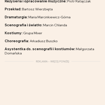
Reżyseria i opracowanie muzyczne:
Piotr Ratajczak
Przekład:
Bartosz Wierzbięta
Dramaturgia:
Maria Marcinkiewicz-Górna
Scenografia i światło:
Marcin Chlanda
Kostiumy:
Grupa Mixer
Choreografia:
Arkadiusz Buszko
Asystentka ds. scenografii i kostiumów:
Małgorzata
Domańska
REKLAMA – WIĘCEJ PONIŻEJ