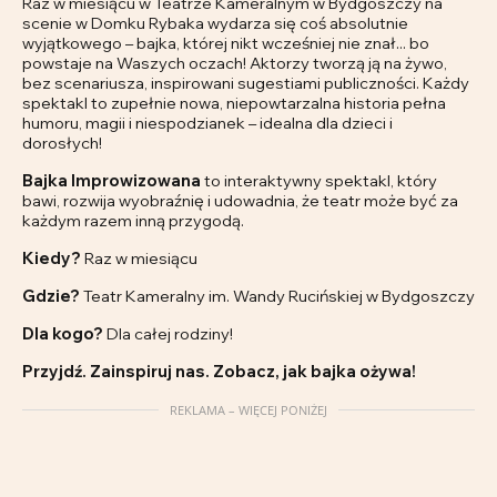
Raz w miesiącu w Teatrze Kameralnym w Bydgoszczy na
scenie w Domku Rybaka wydarza się coś absolutnie
wyjątkowego – bajka, której nikt wcześniej nie znał... bo
powstaje na Waszych oczach! Aktorzy tworzą ją na żywo,
bez scenariusza, inspirowani sugestiami publiczności. Każdy
spektakl to zupełnie nowa, niepowtarzalna historia pełna
humoru, magii i niespodzianek – idealna dla dzieci i
dorosłych!
Bajka Improwizowana
to interaktywny spektakl, który
bawi, rozwija wyobraźnię i udowadnia, że teatr może być za
każdym razem inną przygodą.
Kiedy?
Raz w miesiącu
Gdzie?
Teatr Kameralny im. Wandy Rucińskiej w Bydgoszczy
Dla kogo?
Dla całej rodziny!
Przyjdź. Zainspiruj nas. Zobacz, jak bajka ożywa!
REKLAMA – WIĘCEJ PONIŻEJ