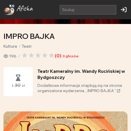
Afisha
IMPRO BAJKA
Kultura
Teatr
(
0
)
196
0
głosów
Teatr Kameralny im. Wandy Rucińskiej w
Bydgoszczy
30
Dodatkowe informacje znajdują się na stronie
zł
organizatora wydarzenia „ IMPRO BAJKA ”