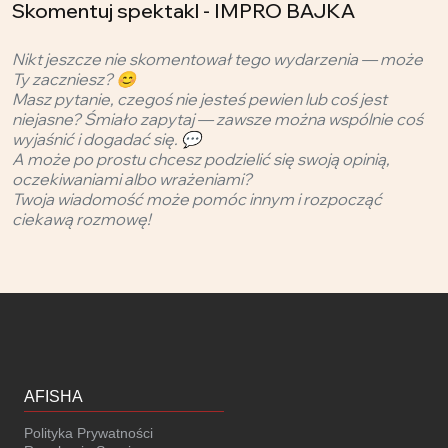
Skomentuj spektakl - IMPRO BAJKA
Nikt jeszcze nie skomentował tego wydarzenia — może
Ty zaczniesz? 😊
Masz pytanie, czegoś nie jesteś pewien lub coś jest
niejasne? Śmiało zapytaj — zawsze można wspólnie coś
wyjaśnić i dogadać się. 💬
A może po prostu chcesz podzielić się swoją opinią,
oczekiwaniami albo wrażeniami?
Twoja wiadomość może pomóc innym i rozpocząć
ciekawą rozmowę!
AFISHA
Polityka Prywatności