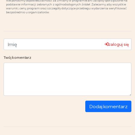
Nie ponosimy odpowiedzialności za zmiany w programie ani za opisy sporządzone na
podstawie informacji zebranych z ogólnodostępnych źródeł. Zalecamy, aby wszystkie
warunki, ceny, program oraz szczegóły dotyczące przebiegu wydarzenia weryfikować
bezpośrednio u organizatorów.
zaloguj się
Twój komentarz
Dodaj komentarz