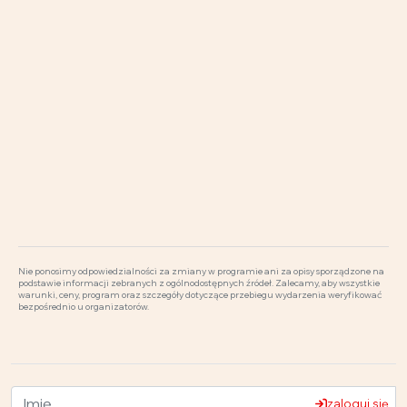
Nie ponosimy odpowiedzialności za zmiany w programie ani za opisy sporządzone na
podstawie informacji zebranych z ogólnodostępnych źródeł. Zalecamy, aby wszystkie
warunki, ceny, program oraz szczegóły dotyczące przebiegu wydarzenia weryfikować
bezpośrednio u organizatorów.
zaloguj się