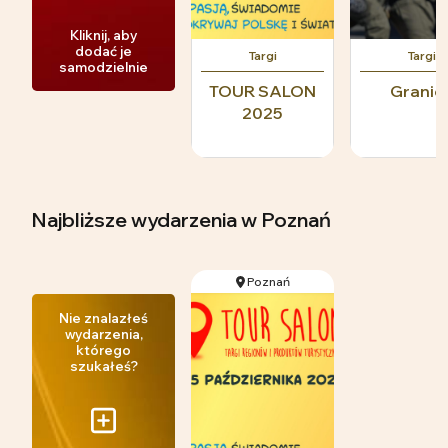
Kliknij, aby
dodać je
Targi
Targi
samodzielnie
TOUR SALON
Granic
2025
Najbliższe wydarzenia
w Poznań
Poznań
Nie znalazłeś
wydarzenia,
którego
szukałeś?