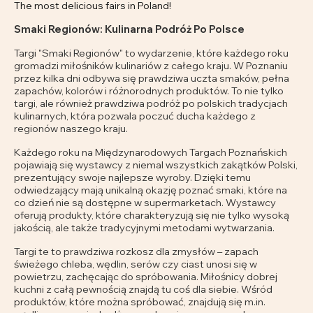
The most delicious fairs in Poland!
Smaki Regionów: Kulinarna Podróż Po Polsce
Targi "Smaki Regionów" to wydarzenie, które każdego roku
gromadzi miłośników kulinariów z całego kraju. W Poznaniu
przez kilka dni odbywa się prawdziwa uczta smaków, pełna
zapachów, kolorów i różnorodnych produktów. To nie tylko
targi, ale również prawdziwa podróż po polskich tradycjach
kulinarnych, która pozwala poczuć ducha każdego z
regionów naszego kraju.
Każdego roku na Międzynarodowych Targach Poznańskich
pojawiają się wystawcy z niemal wszystkich zakątków Polski,
prezentujący swoje najlepsze wyroby. Dzięki temu
odwiedzający mają unikalną okazję poznać smaki, które na
co dzień nie są dostępne w supermarketach. Wystawcy
oferują produkty, które charakteryzują się nie tylko wysoką
jakością, ale także tradycyjnymi metodami wytwarzania.
Targi te to prawdziwa rozkosz dla zmysłów – zapach
świeżego chleba, wędlin, serów czy ciast unosi się w
powietrzu, zachęcając do spróbowania. Miłośnicy dobrej
kuchni z całą pewnością znajdą tu coś dla siebie. Wśród
produktów, które można spróbować, znajdują się m.in.