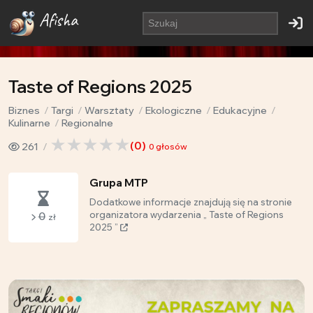
Afisha
Taste of Regions 2025
Biznes
Targi
Warsztaty
Ekologiczne
Edukacyjne
Kulinarne
Regionalne
(
0
)
261
0
głosów
Grupa MTP
Dodatkowe informacje znajdują się na stronie
0
organizatora wydarzenia „ Taste of Regions
zł
2025 ”