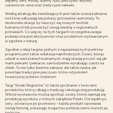
wędliny, sery, miody, dżemy, ryby, pieczywo, wyroby
cukiernicze, wina oraz tradycyjne nalewki.
Wielką atrakcją dla zwiedzających jest także scena kulinarna,
na której odbywają się pokazy gotowania i warsztaty. To
doskonała okazja, by nauczyć się nowych technik
kulinarnych lub poszerzyć swoją wiedzę o regionalnych
potrawach. Co więcej, na tych targach szczególna uwaga
poświęcona jest ekożywności oraz produktom wytwarzanym
w zgodzie z naturą.
Zgodnie z ideą targów, jednym z najważniejszych punktów
programu jest także edukacja najmłodszych. Dzieci, biorąc
udział w warsztatach kulinarnych, mają okazję poczuć się jak
małe piekarki i piekarze, samodzielnie wyrabiając ciasto na
chleb. To nie tylko świetna zabawa, ale także nauka, jak
powstaje tradycyjne pieczywo, które od pokoleń
towarzyszy polskim rodzinom.
Targi "Smaki Regionów" to także spotkanie z twórcami
produktów, którzy dbają o tradycję i ekologiczną produkcję.
Wśród wystawców można spotkać osoby, które zajmują się
produkcją wyrobów z różnych zakątków Polski. Od wędlin po
sery, od warzyw po przetwory – każdy produkt opowiada
swoją historię, pokazując bogactwo polskiej ziemi i kunszt jej
twórców.