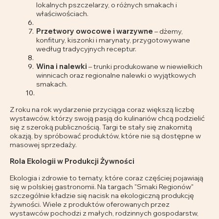
lokalnych pszczelarzy, o różnych smakach i
właściwościach.
Przetwory owocowe i warzywne
– dżemy,
konfitury, kiszonki i marynaty, przygotowywane
według tradycyjnych receptur.
Wina i nalewki
– trunki produkowane w niewielkich
winnicach oraz regionalne nalewki o wyjątkowych
smakach.
Z roku na rok wydarzenie przyciąga coraz większą liczbę
wystawców, którzy swoją pasją do kulinariów chcą podzielić
się z szeroką publicznością. Targi te stały się znakomitą
okazją, by spróbować produktów, które nie są dostępne w
masowej sprzedaży.
Rola Ekologii w Produkcji Żywności
Ekologia i zdrowie to tematy, które coraz częściej pojawiają
się w polskiej gastronomii. Na targach "Smaki Regionów"
szczególnie kładzie się nacisk na ekologiczną produkcję
żywności. Wiele z produktów oferowanych przez
wystawców pochodzi z małych, rodzinnych gospodarstw,