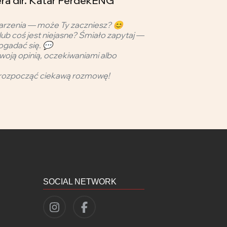
ra dir. Katar PerdekENG
arzenia — może Ty zaczniesz? 😊
lub coś jest niejasne? Śmiało zapytaj —
ogadać się. 💬
woją opinią, oczekiwaniami albo
rozpocząć ciekawą rozmowę!
SOCIAL NETWORK