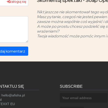
Skomentuj spektakl - Soap Ope
zaloguj się
Nikt jeszcze nie skomentował tego wyd
Masz pytanie, czegoś nie jesteś pewien 
zawsze można wspólnie coś wyjaśnić i d
A może po prostu chcesz podzielić się s
wrażeniami?
Twoja wiadomość może pomóc innym i 
daj komentarz
NTAKTUJ SIĘ
SUBSCRIBE
:
hello@afisha.pl
d
EXXT EU