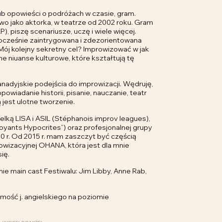
ub opowieści o podróżach w czasie, gram.
wo jako aktorka, w teatrze od 2002 roku. Gram
P), piszę scenariusze, uczę i wiele więcej.
ocześnie zaintrygowana i zdezorientowana
 Mój kolejny sekretny cel? Improwizować w jak
ne niuanse kulturowe, które kształtują tę
nadyjskie podejścia do improwizacji. Wędruję,
owiadanie historii, pisanie, nauczanie, teatr
 jest ulotne tworzenie.
lką LISA i ASIL (Stéphanois improv leagues),
oyants Hypocrites”) oraz profesjonalnej grupy
20 r. Od 2015 r. mam zaszczyt być częścią
owizacyjnej OHANA, która jest dla mnie
ię.
 main cast Festiwalu: Jim Libby, Anne Rab,
mość j. angielskiego na poziomie