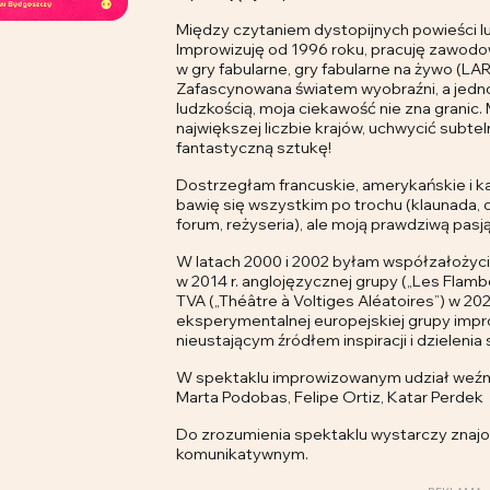
Między czytaniem dystopijnych powieści l
Improwizuję od 1996 roku, pracuję zawodo
w gry fabularne, gry fabularne na żywo (LAR
Zafascynowana światem wyobraźni, a jedn
ludzkością, moja ciekawość nie zna granic.
największej liczbie krajów, uchwycić subtel
fantastyczną sztukę!
Dostrzegłam francuskie, amerykańskie i ka
bawię się wszystkim po trochu (klaunada, op
forum, reżyseria), ale moją prawdziwą pasją
W latach 2000 i 2002 byłam współzałożycie
w 2014 r. anglojęzycznej grupy („Les Flamb
TVA („Théâtre à Voltiges Aléatoires”) w 20
eksperymentalnej europejskiej grupy impr
nieustającym źródłem inspiracji i dzielenia s
W spektaklu improwizowanym udział weźmie
Marta Podobas, Felipe Ortiz, Katar Perdek
Do zrozumienia spektaklu wystarczy znajo
komunikatywnym.