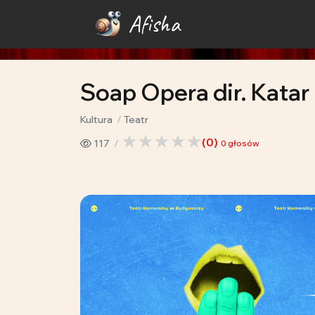
Afisha
Soap Opera dir. Kata
Kultura
Teatr
(
0
)
117
0
głosów