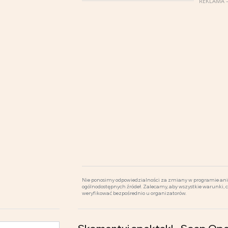
REKLAMA –
Nie ponosimy odpowiedzialności za zmiany w programie ani 
ogólnodostępnych źródeł. Zalecamy, aby wszystkie warunki, 
weryfikować bezpośrednio u organizatorów.