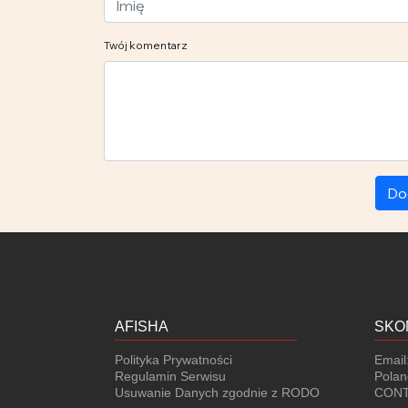
Twój komentarz
Do
AFISHA
SKO
Polityka Prywatności
Email
Regulamin Serwisu
Polan
Usuwanie Danych zgodnie z RODO
CONT