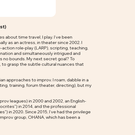
st)
 about time travel, I play. I’ve been
ly as an actress, in theater since 2002. I
action role-play (LARP), scripting, teaching,
ination and simultaneously intrigued and
s no bounds. My next secret goal? To
 to grasp the subtle cultural nuances that
an approaches to improv. I roam, dabble in a
ting, training, forum theater, directing), but my
rov leagues) in 2000 and 2002, an English-
ites") in 2014, and the professional
") in 2020. Since 2015, I’ve had the privilege
 improv group, OHANA, which has been a