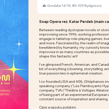
Grodzka 14/16, 85-109 Bydgoszcz
Soap Opera reż. Katar Perdek (main ca
Between reading dystopian novels or stories
improvising since 1996, working professional
engage in tabletop role-playing games, live-
and more. Fascinated by the realm of imag
bewildered by humanity, my curiosity know
improvise in as many countries as possible,
shape this fantastic art!
I’ve glimpsed French, American, and Canadi
bit of everything (clowning, storytelling, wri
true passion lies in ephemeral creation.
I co-founded LISA and ASIL (Stéphanois imp
speaking company ("Les Flamboyants Hypocr
company TVA ("Théâtre à Voltiges Aléatoires
of being part of an experimental European
constant source of inspiration and sharing.
Opis w języku polskim: