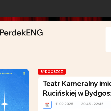
r PerdekENG
BYDGOSZCZ
Teatr Kameralny im
Rucińskiej w Bydgos
11.09.2025
20:45 - 22:45
📆