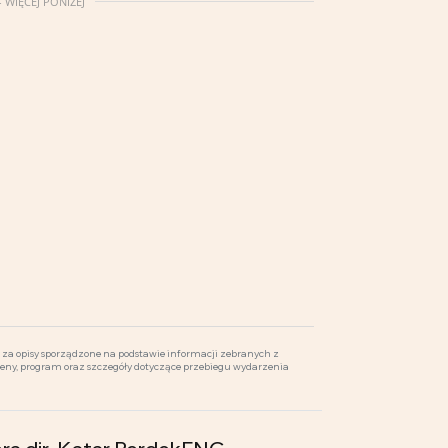
 WIĘCEJ PONIŻEJ
za opisy sporządzone na podstawie informacji zebranych z
ceny, program oraz szczegóły dotyczące przebiegu wydarzenia