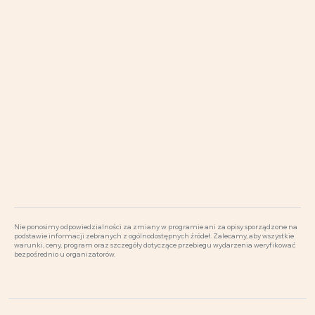
Nie ponosimy odpowiedzialności za zmiany w programie ani za opisy sporządzone na
podstawie informacji zebranych z ogólnodostępnych źródeł. Zalecamy, aby wszystkie
warunki, ceny, program oraz szczegóły dotyczące przebiegu wydarzenia weryfikować
bezpośrednio u organizatorów.