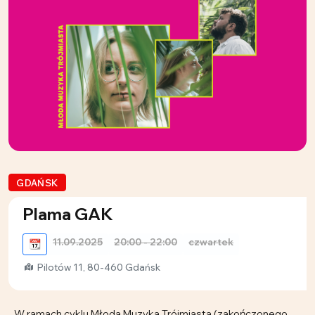
GDAŃSK
Plama GAK
11.09.2025
20:00 - 22:00
czwartek
📆
Pilotów 11, 80-460 Gdańsk
W ramach cyklu Młoda Muzyka Trójmiasta (zakończonego