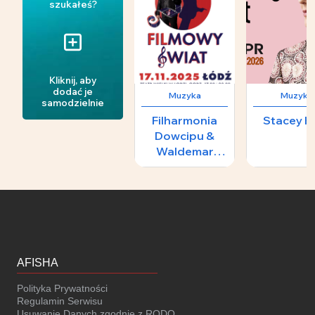
szukałeś?
Kliknij, aby
dodać je
Muzyka
Muzyka
samodzielnie
Filharmonia
Stacey K
Dowcipu &
Waldemar
Malicki -
FILMOWY
ŚWIAT
AFISHA
Polityka Prywatności
Regulamin Serwisu
Usuwanie Danych zgodnie z RODO