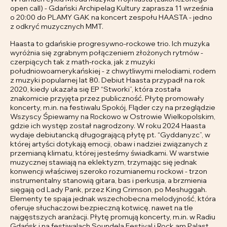
open call) - Gdański Archipelag Kultury zaprasza 11 września
o 20:00 do PLAMY GAK na koncert zespołu HAASTA - jedno
z odkryć muzycznych MMT.
Haasta to gdańskie progresywno-rockowe trio. Ich muzyka
wyróżnia się zgrabnym połączeniem złożonych rytmów -
czerpiących tak z math-rocka, jak z muzyki
południowoamerykańskiej - z chwytliwymi melodiami, rodem
z muzyki popularnej lat 80. Debiut Haasta przypadł na rok
2020, kiedy ukazała się EP “Stworki”, która została
znakomicie przyjęta przez publiczność. Płytę promowały
koncerty, m.in. na festiwalu Spokój, Fląder czy na przeglądzie
Wszyscy Śpiewamy na Rockowo w Ostrowie Wielkopolskim,
gdzie ich występ został nagrodzony. W roku 2024 Haasta
wydaje debiutancką długogrającą płytę pt. “Gyddanyzc”, w
której artyści dotykają emocji, obaw i nadziei związanych z
przemianą klimatu, której jesteśmy świadkami. W warstwie
muzycznej stawiają na eklektyzm, trzymając się jednak
konwencji właściwej szeroko rozumianemu rockowi - trzon
instrumentalny stanowią gitara, bas i perkusja, a brzmienia
sięgają od Lady Pank, przez King Crimson, po Meshuggah.
Elementy te spaja jednak wszechobecna melodyjność, która
oferuje słuchaczowi bezpieczną kotwicę, nawet na tle
najgęstszych aranżacji. Płytę promują koncerty, m.in. w Radiu
Gdańsk i na festiwalach Soundela Festival i Rock am Palast.