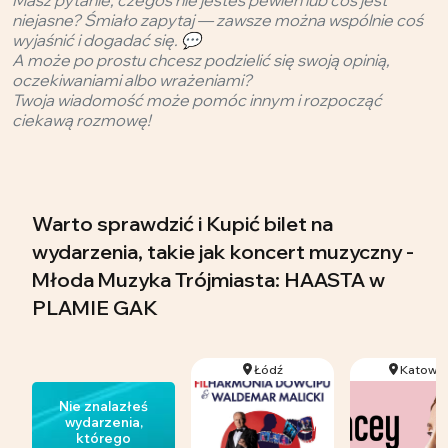
niejasne? Śmiało zapytaj — zawsze można wspólnie coś
wyjaśnić i dogadać się. 💬
A może po prostu chcesz podzielić się swoją opinią,
oczekiwaniami albo wrażeniami?
Twoja wiadomość może pomóc innym i rozpocząć
ciekawą rozmowę!
Warto sprawdzić i Kupić bilet na
wydarzenia, takie jak koncert muzyczny -
Młoda Muzyka Trójmiasta: HAASTA w
PLAMIE GAK
Łódź
Katowic
Nie znalazłeś
wydarzenia,
którego