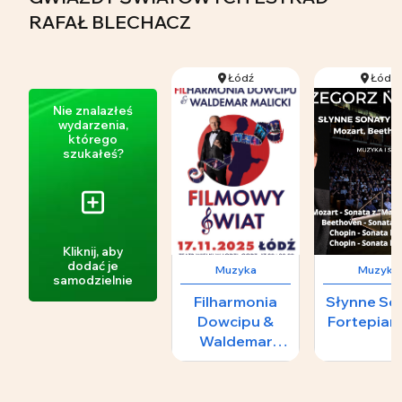
RAFAŁ BLECHACZ
Łódź
Łódź
Nie znalazłeś
wydarzenia,
którego
szukałeś?
Kliknij, aby
dodać je
Muzyka
Muzyka
samodzielnie
Filharmonia
Słynne So
Dowcipu &
Fortepia
Waldemar
Malicki -
FILMOWY
ŚWIAT