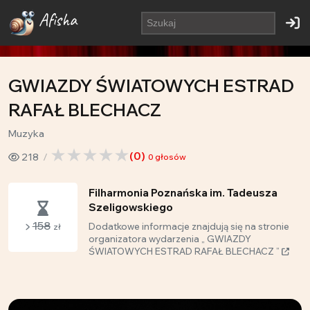
Afisha
GWIAZDY ŚWIATOWYCH ESTRAD
RAFAŁ BLECHACZ
Muzyka
(
0
)
218
0
głosów
Filharmonia Poznańska im. Tadeusza
Szeligowskiego
158
Dodatkowe informacje znajdują się na stronie
zł
organizatora wydarzenia „ GWIAZDY
ŚWIATOWYCH ESTRAD RAFAŁ BLECHACZ ”