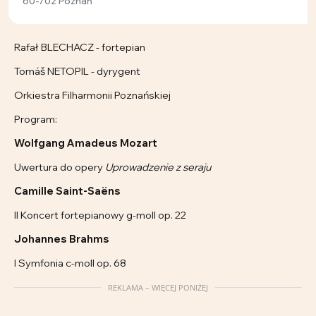
60-702 Poznań
Rafał BLECHACZ - fortepian
Tomáš NETOPIL - dyrygent
Orkiestra Filharmonii Poznańskiej
Program:
Wolfgang Amadeus Mozart
Uwertura do opery
Uprowadzenie z seraju
Camille Saint-Saëns
II Koncert fortepianowy g-moll op. 22
Johannes Brahms
I Symfonia c-moll op. 68
REKLAMA – WIĘCEJ PONIŻEJ