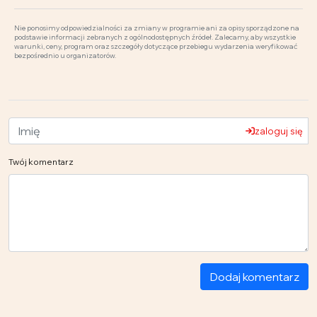
Nie ponosimy odpowiedzialności za zmiany w programie ani za opisy sporządzone na
podstawie informacji zebranych z ogólnodostępnych źródeł. Zalecamy, aby wszystkie
warunki, ceny, program oraz szczegóły dotyczące przebiegu wydarzenia weryfikować
bezpośrednio u organizatorów.
zaloguj się
Twój komentarz
Dodaj komentarz