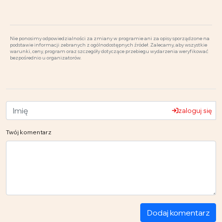
Nie ponosimy odpowiedzialności za zmiany w programie ani za opisy sporządzone na
podstawie informacji zebranych z ogólnodostępnych źródeł. Zalecamy, aby wszystkie
warunki, ceny, program oraz szczegóły dotyczące przebiegu wydarzenia weryfikować
bezpośrednio u organizatorów.
zaloguj się
Twój komentarz
Dodaj komentarz