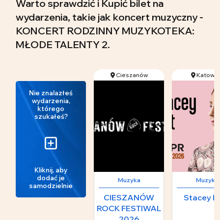
Warto sprawdzić i Kupić bilet na
wydarzenia, takie jak koncert muzyczny -
KONCERT RODZINNY MUZYKOTEKA:
MŁODE TALENTY 2.
Cieszanów
Katowic
Nie znalazłeś
wydarzenia,
którego
szukałeś?
Kliknij, aby
dodać je
Muzyka
Muzyka
samodzielnie
CIESZANÓW
Stacey K
ROCK FESTIWAL
2026