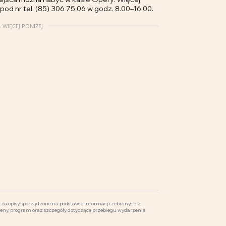
 pod nr tel. (85) 306 75 06 w godz. 8.00–16.00.
 WIĘCEJ PONIŻEJ
za opisy sporządzone na podstawie informacji zebranych z
ceny, program oraz szczegóły dotyczące przebiegu wydarzenia