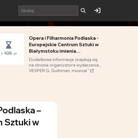
Opera i Filharmonia Podlaska -
Europejskie Centrum Sztuki w
Białymstoku imienia
105
zł
Stanisława Moniuszki
Dodatkowe informacje znajdują się
na stronie organizatora wydarzenia „
VESPER G. Guthman, musical ”
Podlaska –
 Sztuki w