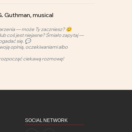
. Guthman, musical
arzenia — może Ty zaczniesz? 😊
lub coś jest niejasne? Śmiało zapytaj —
ogadać się. 💬
woją opinią, oczekiwaniami albo
rozpocząć ciekawą rozmowę!
SOCIAL NETWORK