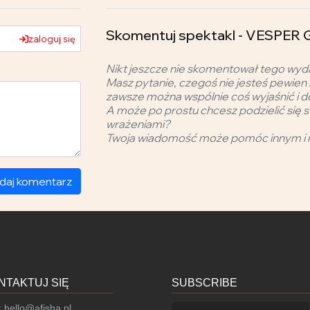
Skomentuj spektakl - VESPER G
zaloguj się
Nikt jeszcze nie skomentował tego wyd
Masz pytanie, czegoś nie jesteś pewien 
zawsze można wspólnie coś wyjaśnić i d
A może po prostu chcesz podzielić się s
wrażeniami?
Twoja wiadomość może pomóc innym i 
daj komentarz
NTAKTUJ SIĘ
SUBSCRIBE
:
hello@afisha.pl