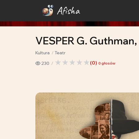
Afisha
VESPER G. Guthman, 
Kultura
Teatr
(
0
)
230
0
głosów