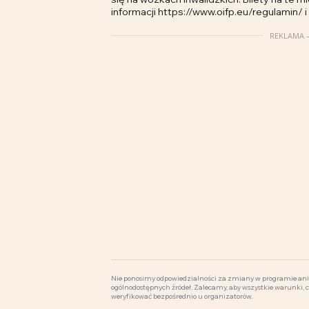
informacji https://www.oifp.eu/regulamin/ i
REKLAMA –
Nie ponosimy odpowiedzialności za zmiany w programie ani 
ogólnodostępnych źródeł. Zalecamy, aby wszystkie warunki, 
weryfikować bezpośrednio u organizatorów.