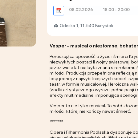
08.02.2026
18:00 - 20:00
📆
Odeska 1, 11-540 Białystok
Vesper – musical o niezłomnej bohate
Poruszająca opowieść o życiu i śmierci Krys
niezwykłych postaci II wojny światowej, bohat
przez wiele lat nie była znana szerokiemu 
miłości. Produkcja przepełniona refleksją
losy jednej z najwybitniejszych kobiet-sz
teatr, w formie musicalowej. Heroiczna wal
środki artystycznego wyrazu: pełna pasji 
efekty multimedialne, imponująca scenogra
Vesper to nie tylko musical. To hołd złożon
miłości, której nie kończy nawet śmierć.
*******
Opera i Filharmonia Podlaska dysponuje d
się na wózkach inwalidzkich. Bilety na te 