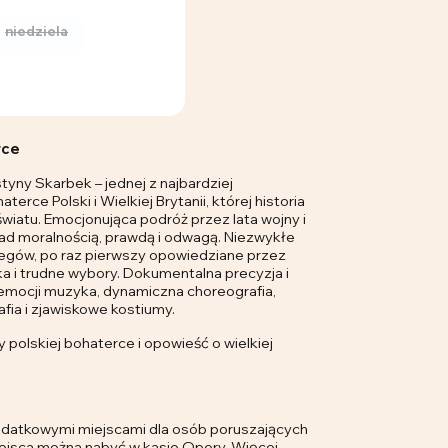
niedziela
rce
tyny Skarbek – jednej z najbardziej
erce Polski i Wielkiej Brytanii, której historia
światu. Emocjonująca podróż przez lata wojny i
 nad moralnością, prawdą i odwagą. Niezwykłe
piegów, po raz pierwszy opowiedziane przez
ka i trudne wybory. Dokumentalna precyzja i
i emocji muzyka, dynamiczna choreografia,
fia i zjawiskowe kostiumy.
y polskiej bohaterce i opowieść o wielkiej
odatkowymi miejscami dla osób poruszających
miejsca można nabyć w kasie Opery. Więcej