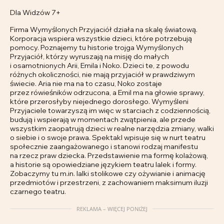
Dla Widzów 7+
Firma Wymyślonych Przyjaciół działa na skalę światową.
Korporacja wspiera wszystkie dzieci, które potrzebują
pomocy. Poznajemy tu historie trojga Wymyślonych
Przyjaciół, którzy wyruszają na misję do małych
i osamotnionych Arii, Emila i Noko. Dzieci te, z powodu
różnych okoliczności, nie mają przyjaciół w prawdziwym
świecie. Aria nie ma na to czasu, Noko zostaje
przez rówieśników odrzucona, a Emil ma na głowie sprawy,
które przerosłyby niejednego dorosłego. Wymyśleni
Przyjaciele towarzyszą im więc w starciach z codziennością,
budują i wspierają w momentach zwątpienia, ale przede
wszystkim zaopatrują dzieci w realne narzędzia zmiany, walki
o siebie i o swoje prawa. Spektakl wpisuje się w nurt teatru
społecznie zaangażowanego i stanowi rodzaj manifestu
na rzecz praw dziecka. Przedstawienie ma formę kolażową,
a historie są opowiedziane językiem teatru lalek i formy.
Zobaczymy tu m.in. lalki stolikowe czy ożywianie i animację
przedmiotów i przestrzeni, z zachowaniem maksimum iluzji
czarnego teatru.
REKLAMA – WIĘCEJ PONIŻEJ