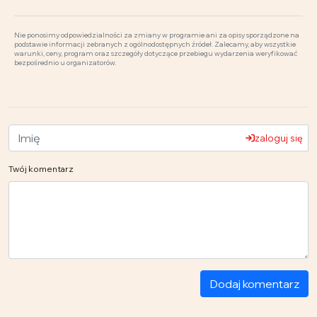
Nie ponosimy odpowiedzialności za zmiany w programie ani za opisy sporządzone na
podstawie informacji zebranych z ogólnodostępnych źródeł. Zalecamy, aby wszystkie
warunki, ceny, program oraz szczegóły dotyczące przebiegu wydarzenia weryfikować
bezpośrednio u organizatorów.
zaloguj się
Twój komentarz
Dodaj komentarz