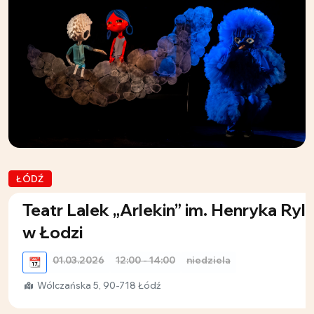
ŁÓDŹ
Teatr Lalek „Arlekin” im. Henryka Ryl
w Łodzi
01.03.2026
12:00 - 14:00
niedziela
📆
Wólczańska 5, 90-718 Łódź