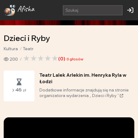
Afisha
Dzieci i Ryby
Kultura
Teatr
(
0
)
200
0
głosów
Teatr Lalek Arlekin im. Henryka Ryla w
Łodzi
45
Dodatkowe informacje znajdują się na stronie
zł
organizatora wydarzenia „ Dzieci i Ryby ”