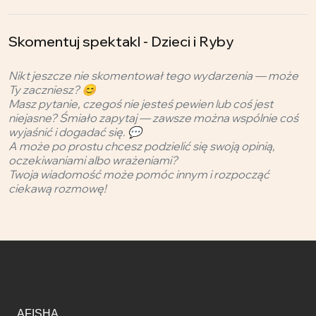
Skomentuj spektakl - Dzieci i Ryby
Nikt jeszcze nie skomentował tego wydarzenia — może
Ty zaczniesz? 😊
Masz pytanie, czegoś nie jesteś pewien lub coś jest
niejasne? Śmiało zapytaj — zawsze można wspólnie coś
wyjaśnić i dogadać się. 💬
A może po prostu chcesz podzielić się swoją opinią,
oczekiwaniami albo wrażeniami?
Twoja wiadomość może pomóc innym i rozpocząć
ciekawą rozmowę!
AFISHA