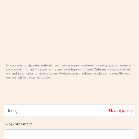
Nie ponosimy odpowiedzialności za zmiany w programie ani za opisy sporządzone na
podstawie informacji zebranych z ogólnodostępnych źródeł. Zalecamy, aby wszystkie
warunki, ceny, program oraz szczegóły dotyczące przebiegu wydarzenia weryfikować
bezpośrednio u organizatorów.
zaloguj się
Twój komentarz