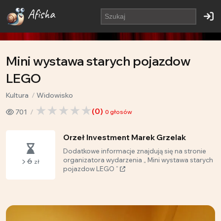
Afisha
Mini wystawa starych pojazdow
LEGO
Kultura
Widowisko
(
0
)
701
0
głosów
Orzeł Investment Marek Grzelak
Dodatkowe informacje znajdują się na stronie
6
organizatora wydarzenia „ Mini wystawa starych
zł
pojazdow LEGO ”