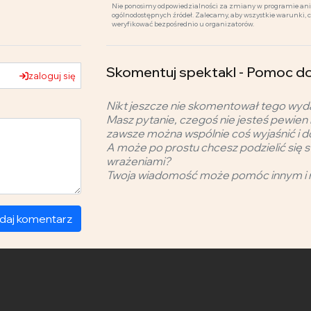
Nie ponosimy odpowiedzialności za zmiany w programie ani 
ogólnodostępnych źródeł. Zalecamy, aby wszystkie warunki, 
weryfikować bezpośrednio u organizatorów.
Skomentuj spektakl - Pomoc 
zaloguj się
Nikt jeszcze nie skomentował tego wyd
Masz pytanie, czegoś nie jesteś pewien 
zawsze można wspólnie coś wyjaśnić i d
A może po prostu chcesz podzielić się s
wrażeniami?
Twoja wiadomość może pomóc innym i 
daj komentarz