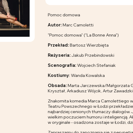
Pomoc domowa
Autor:
Marc Camoletti
"Pomoc domowa" ("La Bonne Anna")
Przekład:
Bartosz Wierzbięta
Reżyseria:
Jakub Przebindowski
Scenografia:
Wojciech Stefaniak
Kostiumy
: Wanda Kowalska
Obsada:
Marta Jarczewska/Małgorzata Goź
Kryształ, Arkadiusz Wójcik, Artur Zawadzki
Znakomita komedia Marca Camolettiego w
Teatru Powszechnego w Łodzi przekładzie 
najbardziej cenionych tłumaczy dialogów
wielkim poczuciem humoru i inteligencją. Ak
w oryginale - osadzona zostaje w Łodzi, d
Zapraszamy do zapoznania się z perypeti