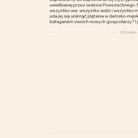
uwielbianej przez widzów Powszechnego. N
wszystko wie, wszystko widzi i wszystko
uda jej się uniknąć plątania w damsko-mę
bałaganem swoich nowych gospodarzy? I j
REKLAMA –