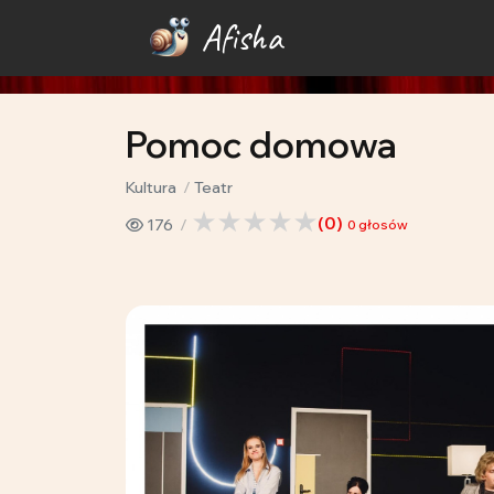
Afisha
Pomoc domowa
Kultura
Teatr
(
0
)
176
0
głosów