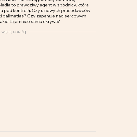
adia to prawdziwy agent w spódnicy, która
 ma pod kontrolą. Czy u nowych pracodawców
ski galimatias? Czy zapanuje nad sercowym
akie tajemnice sama skrywa?
 WIĘCEJ PONIŻEJ