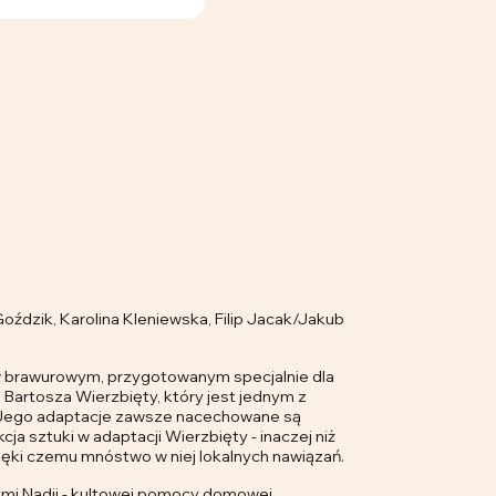
dzik, Karolina Kleniewska, Filip Jacak/Jakub
 brawurowym, przygotowanym specjalnie dla
Bartosza Wierzbięty, który jest jednym z
. Jego adaptacje zawsze nacechowane są
cja sztuki w adaptacji Wierzbięty - inaczej niż
zięki czemu mnóstwo w niej lokalnych nawiązań.
ami Nadii - kultowej pomocy domowej