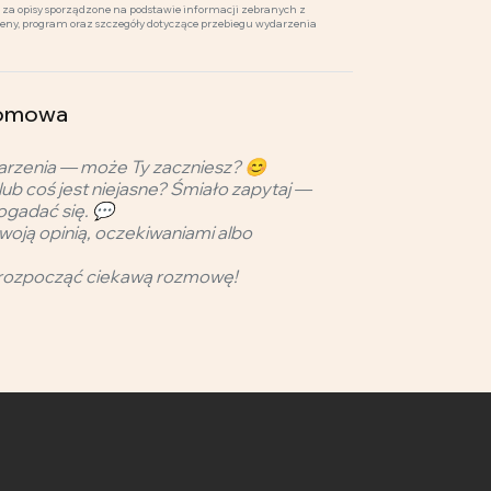
za opisy sporządzone na podstawie informacji zebranych z
ceny, program oraz szczegóły dotyczące przebiegu wydarzenia
domowa
arzenia — może Ty zaczniesz? 😊
lub coś jest niejasne? Śmiało zapytaj —
ogadać się. 💬
woją opinią, oczekiwaniami albo
rozpocząć ciekawą rozmowę!